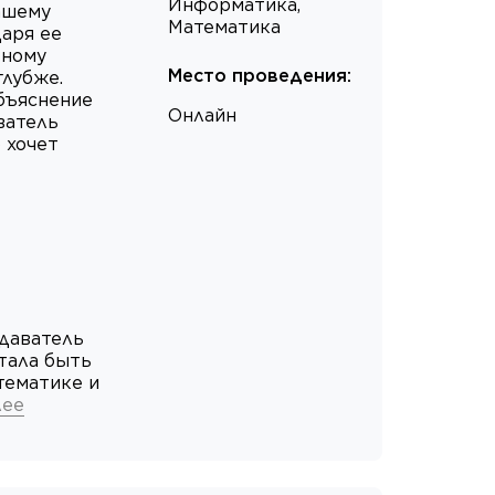
Информатика,
ашему
Математика
аря ее
ьному
Место проведения
:
глубже.
объяснение
Онлайн
ватель
 хочет
даватель
тала быть
тематике и
лее