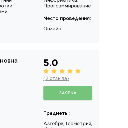
етним
Информатика,
ботки
Программирование
ими
Место проведения
:
Онлайн
новна
5.0
(
2
отзыва
)
ЗАЯВКА
Предметы
:
Алгебра, Геометрия,