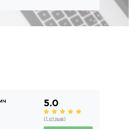
ич
5.0
(
1
отзыв
)