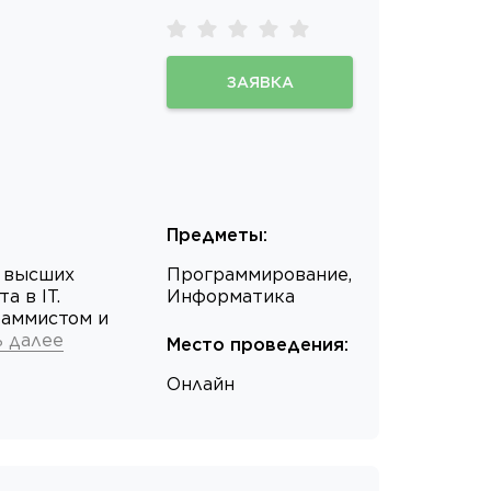
ЗАЯВКА
Предметы
:
а высших
Программирование,
а в IT.
Информатика
раммистом и
ь далее
Место проведения
:
Онлайн