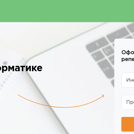
Офо
реп
орматике
Ин
Пр