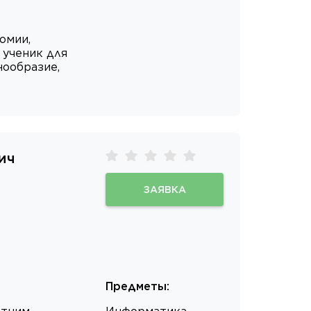
омии,
 ученик для
нообразие,
ич
ЗАЯВКА
Предметы
: