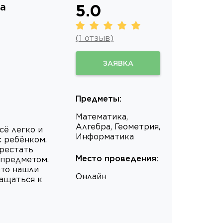
а
5.0
(
1
отзыв
)
ЗАЯВКА
Предметы
:
Математика,
Алгебра, Геометрия,
сё легко и
Информатика
с ребёнком.
ерестать
Место проведения
:
 предметом.
что нашли
Онлайн
ращаться к