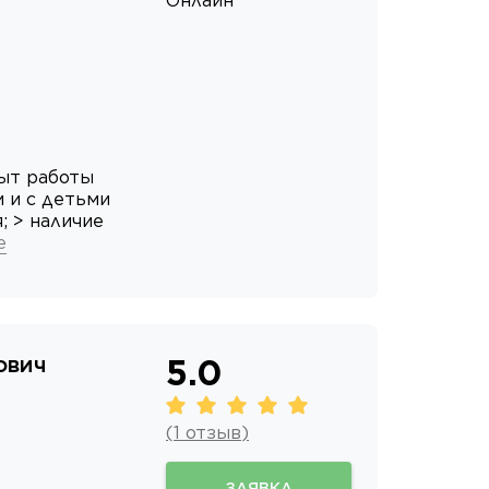
Онлайн
пыт работы
 и с детьми
; > наличие
е
ович
5.0
(
1
отзыв
)
ЗАЯВКА