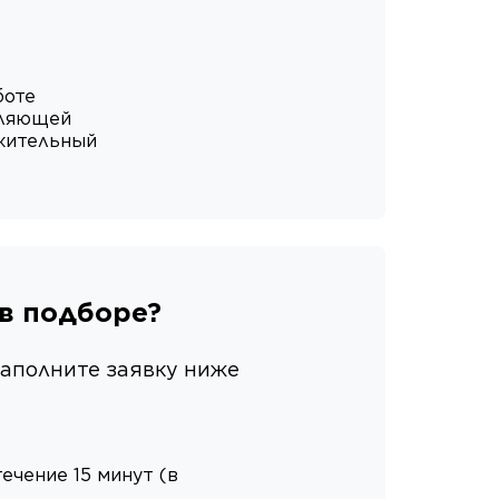
боте
вляющей
ожительный
в подборе
?
 заполните заявку ниже
ечение 15 минут (в