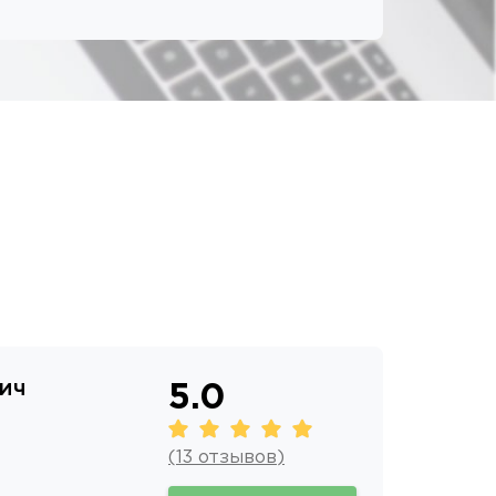
вич
5.0
(
13
отзывов
)