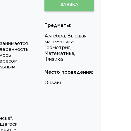
ЗАЯВКА
Предметы
:
Алгебра, Высшая
математика,
 занимается
Геометрия,
уверенность
Математика,
илось
Физика
ересом.
альным
Место проведения
:
Онлайн
ска".
щегося.
инут с