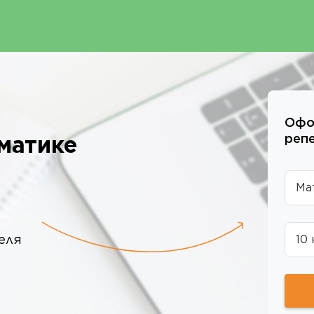
Офо
матике
реп
Ма
еля
10 